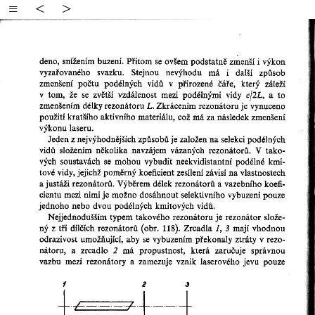
≡
<
>