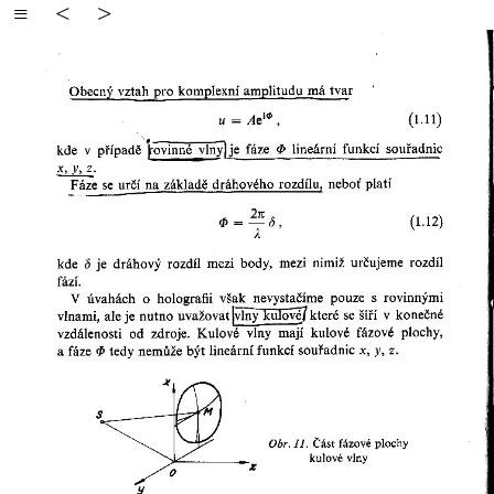
≡
<
>