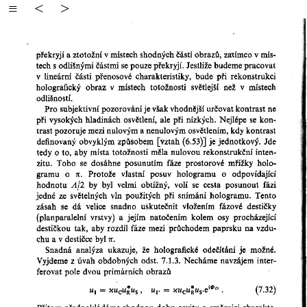
≡
<
>