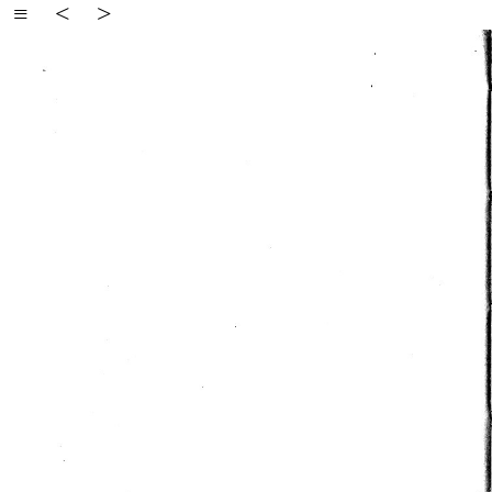
≡
<
>