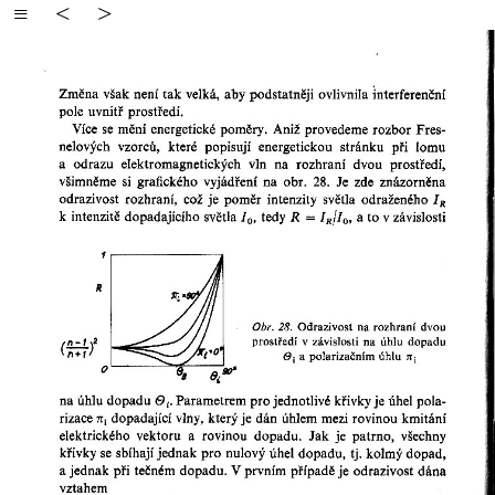
≡
<
>