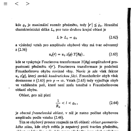
≡
<
>