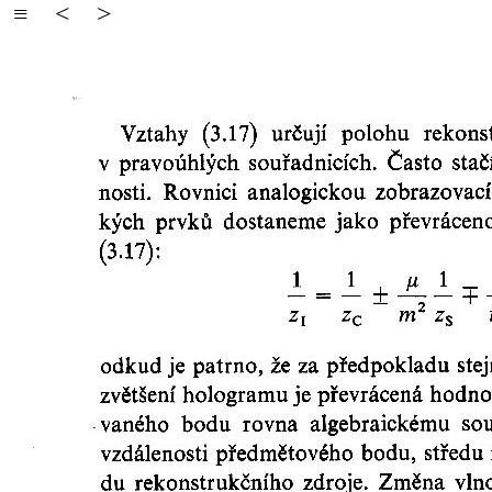
≡
<
>