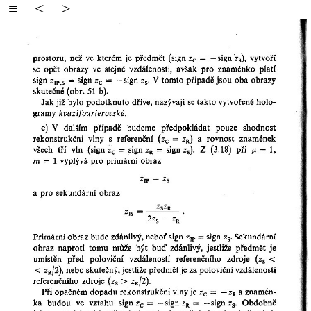
≡
<
>