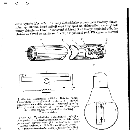
≡
<
>