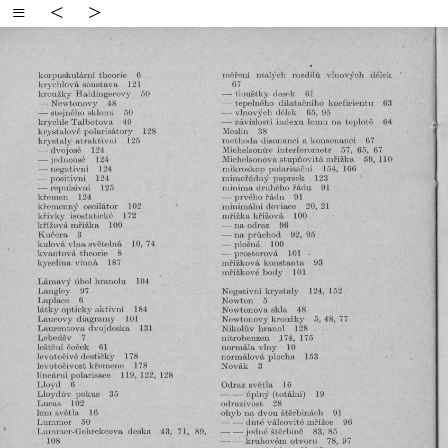
≡
<
>