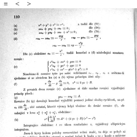
≡
<
>