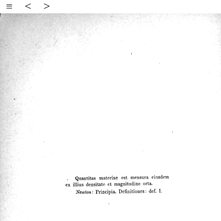
≡
<
>