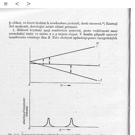
≡
<
>