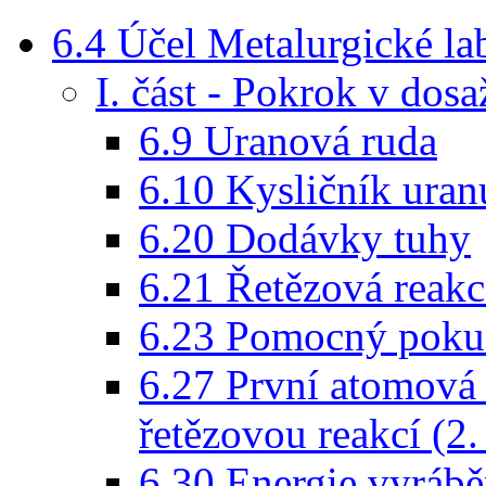
6.4 Účel Metalurgické la
I. část - Pokrok v dosa
6.9 Uranová ruda
6.10 Kysličník uran
6.20 Dodávky tuhy
6.21 Řetězová reakc
6.23 Pomocný pokus
6.27 První atomová 
řetězovou reakcí (2.
6.30 Energie vyráb