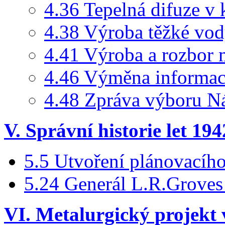
4.36 Tepelná difuze v 
4.38 Výroba těžké vo
4.41 Výroba a rozbor 
4.46 Výměna informací
4.48 Zpráva výboru N
V. Správní historie let 19
5.5 Utvoření plánovacíh
5.24 Generál L.R.Groves
VI. Metalurgický projekt