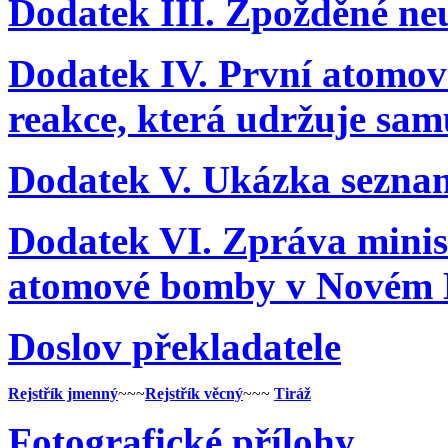
Dodatek III. Zpožděné ne
Dodatek IV. První atomov
reakce, která udržuje sam
Dodatek V. Ukázka sezna
Dodatek VI. Zpráva minist
atomové bomby v Novém 
Doslov překladatele
Rejstřík jmenný
~~~
Rejstřík věcný
~~~
Tiráž
Fotografické přílohy