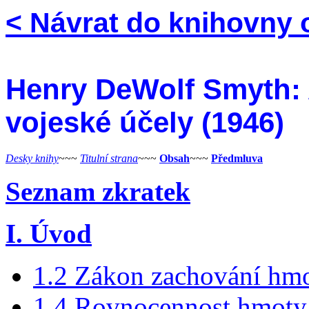
< Návrat do knihovny 
Henry DeWolf Smyth: 
vojeské účely (1946)
Desky knihy
~~~
Titulní­ strana
~~~
Obsah
~~~
Předmluva
Seznam zkratek
I. Úvod
1.2 Zákon zachování hmo
1.4 Rovnocennost hmoty 