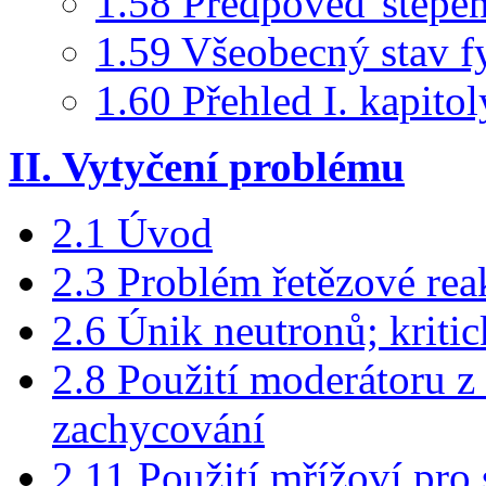
1.58 Předpověď štěpen
1.59 Všeobecný stav f
1.60 Přehled I. kapitol
II. Vytyčení problému
2.1 Úvod
2.3 Problém řetězové rea
2.6 Únik neutronů; kritic
2.8 Použití moderátoru z
zachycování
2.11 Použití mřížoví pro