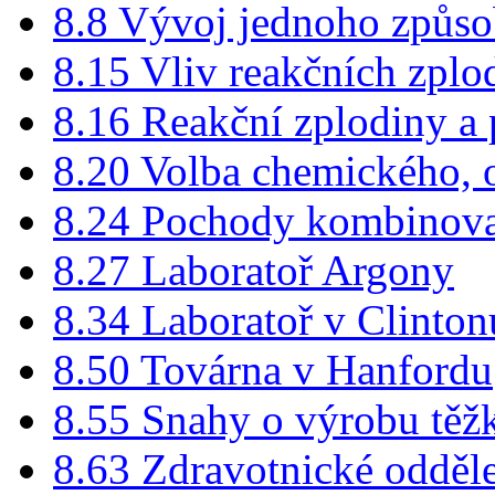
8.8 Vývoj jednoho způso
8.15 Vliv reakčních zplod
8.16 Reakční zplodiny a
8.20 Volba chemického,
8.24 Pochody kombinov
8.27 Laboratoř Argony
8.34 Laboratoř v Clinton
8.50 Továrna v Hanfordu
8.55 Snahy o výrobu těž
8.63 Zdravotnické odděl