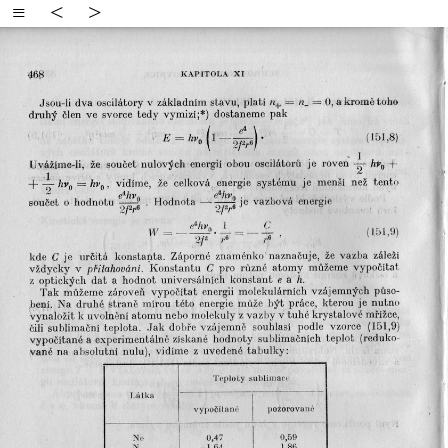
≡
<
>