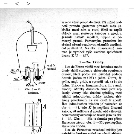
≡
<
>