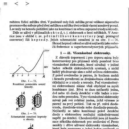
≡
<
>