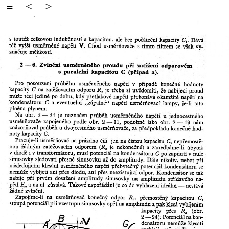
≡
<
>