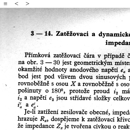
≡
<
>