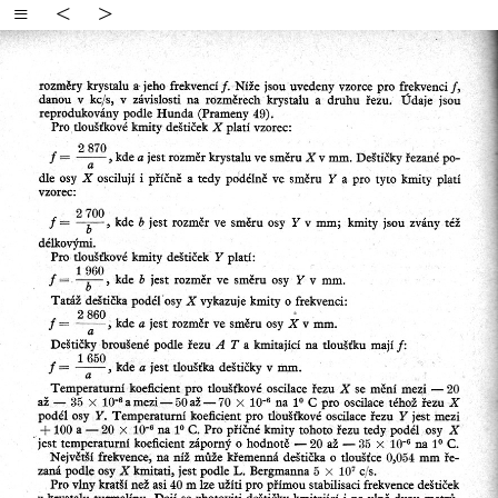
≡
<
>