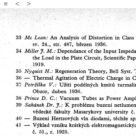
≡
<
>