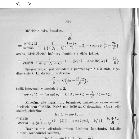
≡
<
>