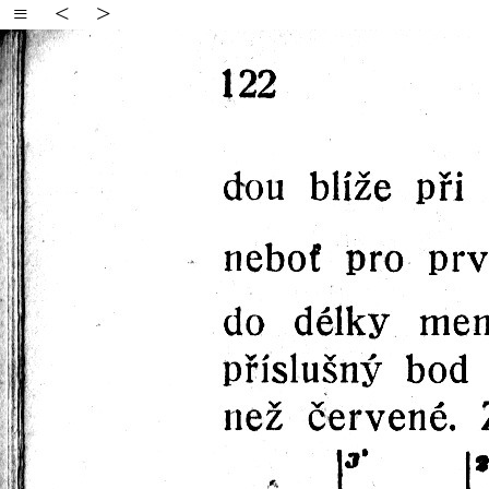
≡
<
>