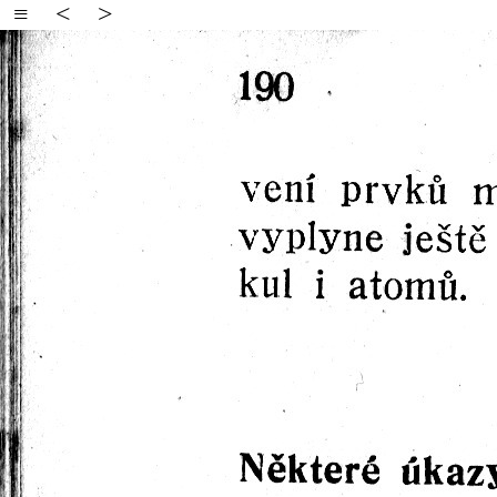
≡
<
>