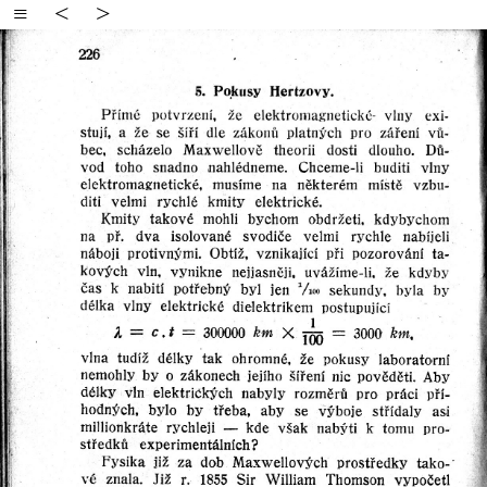
≡
<
>