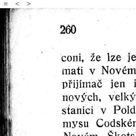
≡
<
>