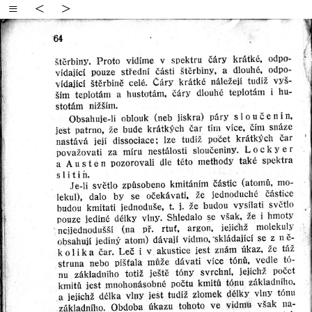
≡
<
>