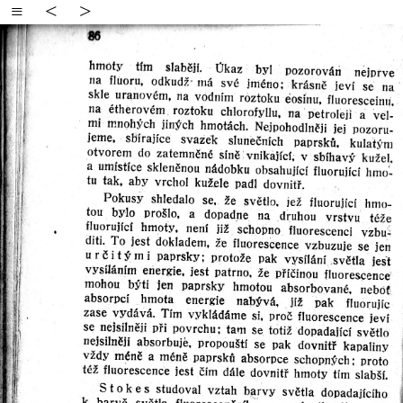
≡
<
>