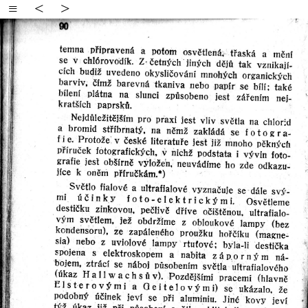
≡
<
>