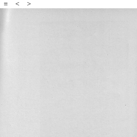
≡
<
>