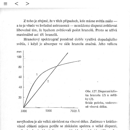
≡
<
>