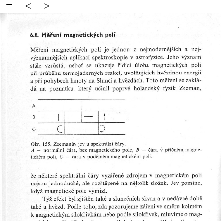
≡
<
>