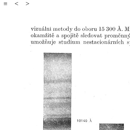
≡
<
>