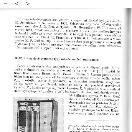
≡
<
>