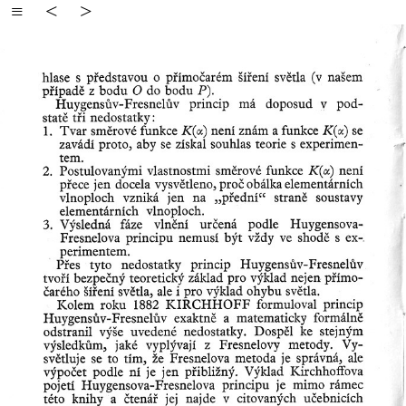
≡
<
>