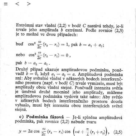
≡
<
>