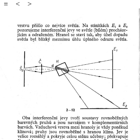
≡
<
>