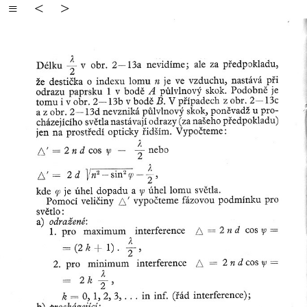
≡
<
>