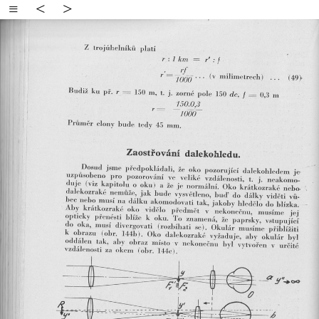
≡
<
>