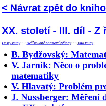
< Návrat zpět do knih
XX. století - III. díl - 
Desky knihy
~~~
Nečíslované obrazové přílohy
~~~
Titul knihy
B. Bydžovský: Matemati
V. Jarník: Něco o prob
matematiky
V. Hlavatý: Problém pro
J. Nussberger: Měření d