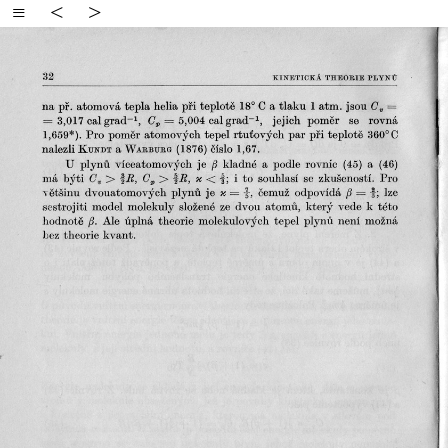
≡
<
>