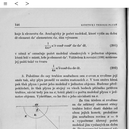
≡
<
>