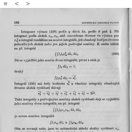
≡
<
>