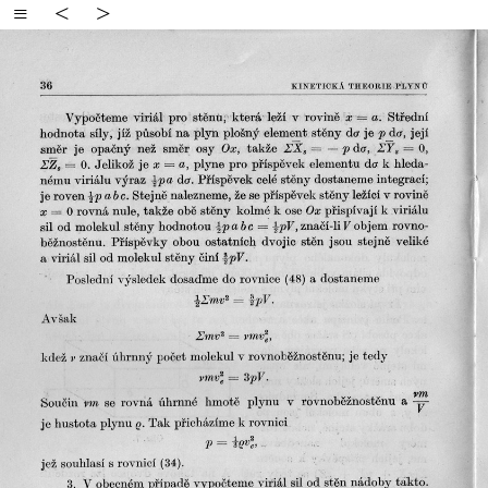
≡
<
>