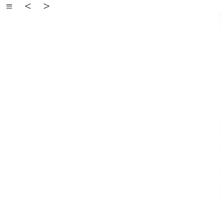
≡
<
>