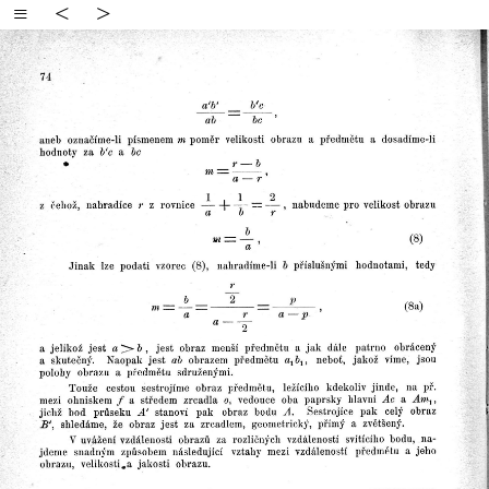
≡
<
>