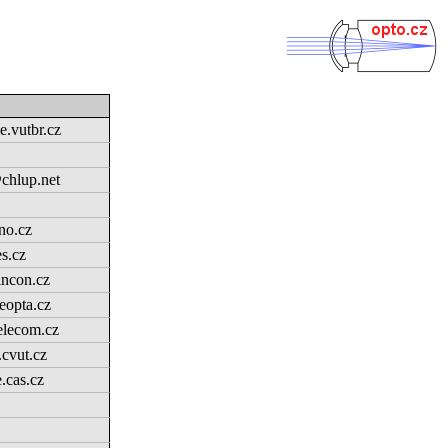
.vutbr.cz
chlup.net
no.cz
es.cz
ncon.cz
eopta.cz
elecom.cz
cvut.cz
.cas.cz