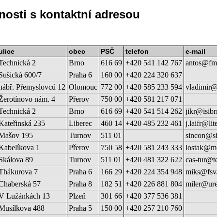
nosti s kontaktní adresou
ulice
obec
PSČ
telefon
e-mail
Technická 2
Brno
616 69
+420 541 142 767
antos@fme
Sušická 600/7
Praha 6
160 00
+420 224 320 637
nábř. Přemyslovců 12
Olomouc
772 00
+420 585 233 594
vladimir@
Žerotínovo nám. 4
Přerov
750 00
+420 581 217 071
Technická 2
Brno
616 69
+420 541 514 262
jikr@isibr
Kateřinská 235
Liberec
460 14
+420 485 232 461
j.laifr@lit
Mašov 195
Turnov
511 01
sincon@si
Kabelíkova 1
Přerov
750 58
+420 581 243 333
lostak@m
Skálova 89
Turnov
511 01
+420 481 322 622
cas-tur@t
Thákurova 7
Praha 6
166 29
+420 224 354 948
miks@fsv.
Chaberská 57
Praha 8
182 51
+420 226 881 804
miler@ure
V Lužánkách 13
Plzeň
301 66
+420 377 536 381
Musílkova 488
Praha 5
150 00
+420 257 210 760