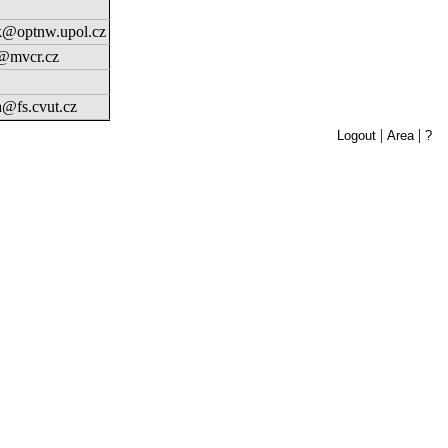
k@optnw.upol.cz
@mvcr.cz
a@fs.cvut.cz
|
|
Logout
Area
?