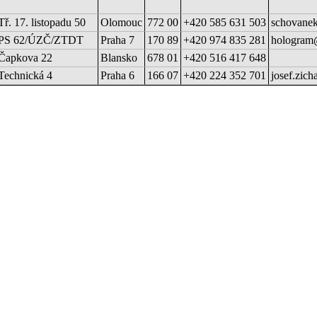
Tř. 17. listopadu 50
Olomouc
772 00
+420 585 631 503
schovane
PS 62/ÚZČ/ZTDT
Praha 7
170 89
+420 974 835 281
hologram
Čapkova 22
Blansko
678 01
+420 516 417 648
Technická 4
Praha 6
166 07
+420 224 352 701
josef.zich