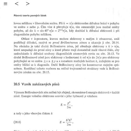
≡
<
>