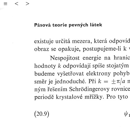
≡
<
>