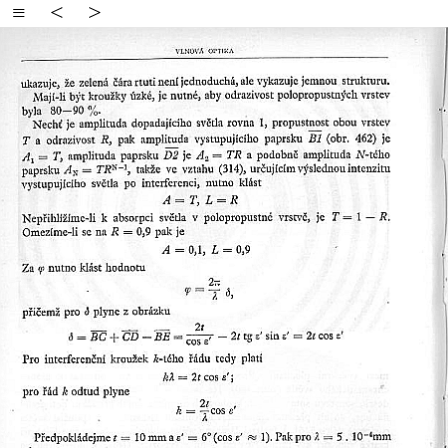
≡
<
>